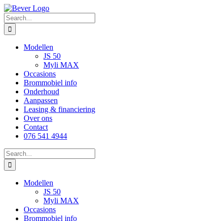
Skip
to
Search
content
for:
Modellen
JS 50
Myli MAX
Occasions
Brommobiel info
Onderhoud
Aanpassen
Leasing & financiering
Over ons
Contact
076 541 4944
Search
for:
Modellen
JS 50
Myli MAX
Occasions
Brommobiel info