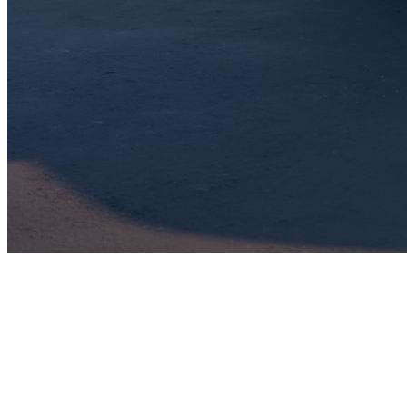
LIGIER JS50 Elektrisch
Iconisch design & unieke
stijl