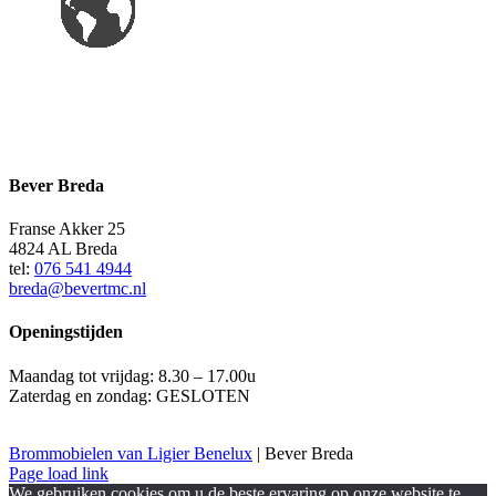
Bever Breda
Franse Akker 25
4824 AL Breda
tel:
076 541 4944
breda@bevertmc.nl
Openingstijden
Maandag tot vrijdag: 8.30 – 17.00u
Zaterdag en zondag: GESLOTEN
Brommobielen van Ligier Benelux
| Bever Breda
Facebook
Page load link
We gebruiken cookies om u de beste ervaring op onze website te