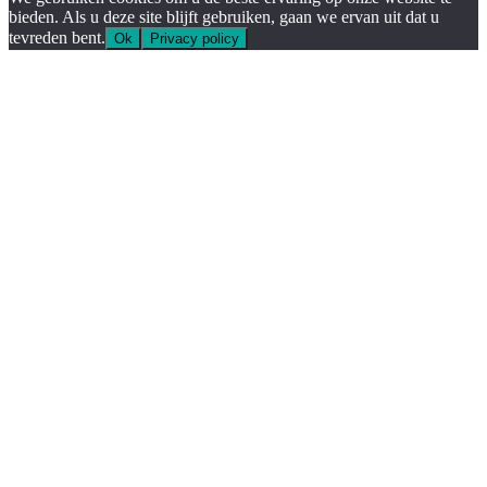
bieden. Als u deze site blijft gebruiken, gaan we ervan uit dat u
tevreden bent.
Ok
Privacy policy
Go
to
Top